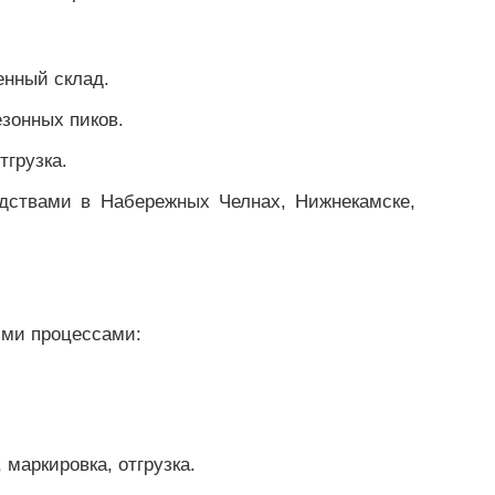
енный склад.
езонных пиков.
тгрузка.
одствами в Набережных Челнах, Нижнекамске,
ими процессами:
 маркировка, отгрузка.