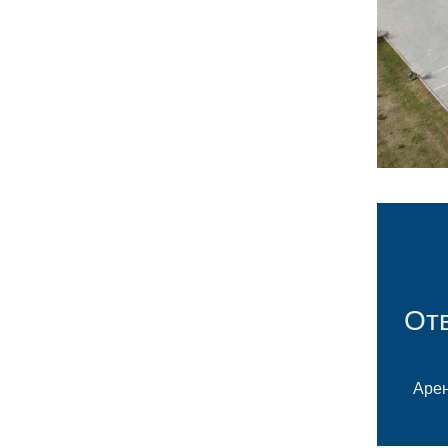
Отв
Арен