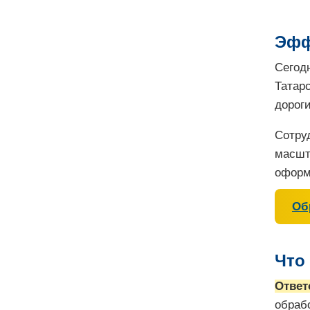
Эфф
Сегод
Татар
дорог
Сотру
масшт
оформ
Об
Что
Ответ
обрабо