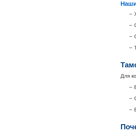
Наши
Там
Для к
Поч