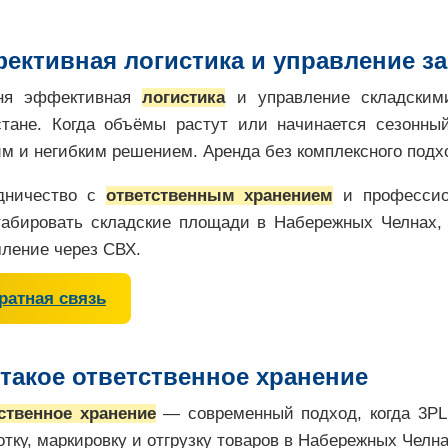
ективная логистика и управление з
ня эффективная
логистика
и управление складским
стане. Когда объёмы растут или начинается сезонны
им и негибким решением. Аренда без комплексного подхо
дничество с
ответственным хранением
и професси
абировать складские площади в Набережных Челнах, 
ление через СВХ.
ратная связь
 такое ответственное хранение
ственное хранение
— современный подход, когда 3PL 
тку, маркировку и отгрузку товаров в Набережных Челна