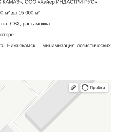
ФК КАМАЗ», ООО «Хайер ИНДАСТРИ РУС»
 м² до 15 000 м²
тка, СВХ, растаможка
раторе
га, Нижнекамск – минимизация логистических