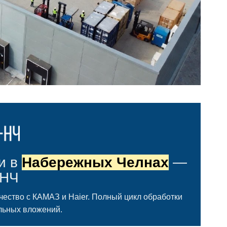
и в
Набережных Челнах
—
-НЧ
ичество с КАМАЗ и Haier. Полный цикл обработки
льных вложений.